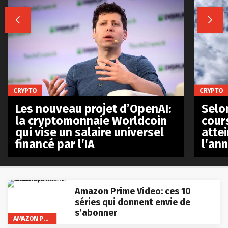


CRYPTO
CRYPTO
Les nouveau projet d’OpenAI:
Selo
la cryptomonnaie Worldcoin
cours
qui vise un salaire universel
atte
financé par l’IA
l’an
Amazon Prime Video: ces 10
séries qui donnent envie de
s’abonner
AMAZON PRIME VIDEO