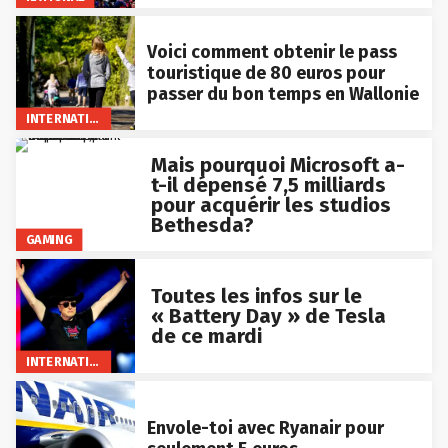
Voici comment obtenir le pass
touristique de 80 euros pour
passer du bon temps en Wallonie
INTERNATIONAL
Mais pourquoi Microsoft a-
t-il dépensé 7,5 milliards
pour acquérir les studios
Bethesda?
GAMING
Toutes les infos sur le
« Battery Day » de Tesla
de ce mardi
INTERNATIONAL
Envole-toi avec Ryanair pour