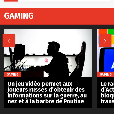
GAMING


GAMING
GAMING
Le r
Un jeu vidéo permet aux
d’Act
joueurs russes d’obtenir des
bloq
informations sur la guerre, au
tran
nez et à la barbre de Poutine