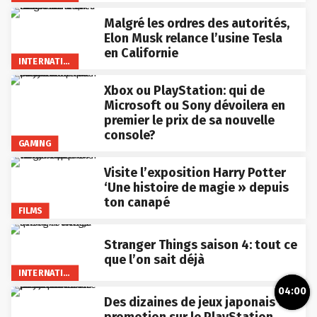
Malgré les ordres des autorités,
Elon Musk relance l’usine Tesla
en Californie
INTERNATIONAL
Xbox ou PlayStation: qui de
Microsoft ou Sony dévoilera en
premier le prix de sa nouvelle
console?
GAMING
Visite l’exposition Harry Potter
‘Une histoire de magie » depuis
ton canapé
FILMS
Stranger Things saison 4: tout ce
que l’on sait déjà
INTERNATIONAL
04:00
Des dizaines de jeux japonais en
promotion sur le PlayStation