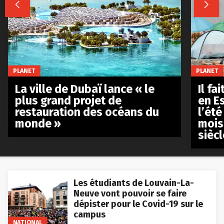


PLANET
PLANET
La ville de Dubaï lance « le
Il fa
plus grand projet de
en E
restauration des océans du
l’été
monde »
mois
siècl
Les étudiants de Louvain-La-
Neuve vont pouvoir se faire
dépister pour le Covid-19 sur le
campus
NATIONAL