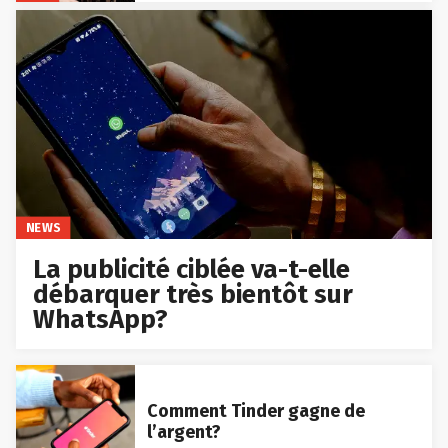
NEWS
La publicité ciblée va-t-elle
débarquer très bientôt sur
WhatsApp?
Comment Tinder gagne de
l’argent?