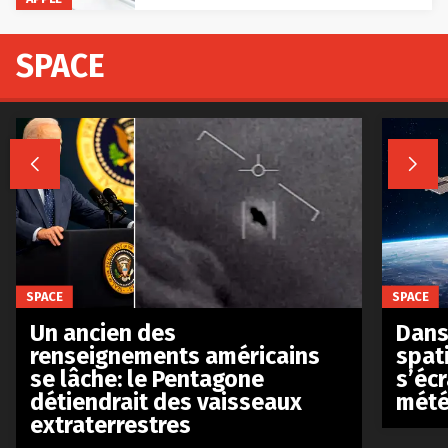
SPACE


SPACE
SPACE
Un ancien des
Dans 
renseignements américains
spat
se lâche: le Pentagone
s’écr
détiendrait des vaisseaux
mété
extraterrestres