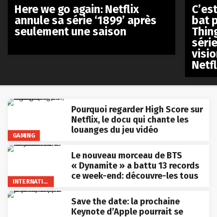
Here we go again: Netflix
C’est
annule sa série ‘1899’ après
bat p
seulement une saison
Thin
séri
visio
Netfl
Pourquoi regarder High Score sur
Netflix, le docu qui chante les
louanges du jeu vidéo
GAMING
Le nouveau morceau de BTS
« Dynamite » a battu 13 records
ce week-end: découvre-les tous
INTERNATIONAL
Save the date: la prochaine
Keynote d’Apple pourrait se