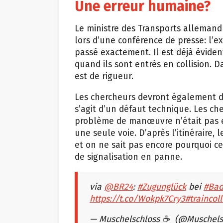
Une erreur humaine?
Le ministre des Transports allemand
lors d’une conférence de presse: l’ex
passé exactement. Il est déjà éviden
quand ils sont entrés en collision. D
est de rigueur.
Les chercheurs devront également dé
s’agit d’un défaut technique. Les c
problème de manœuvre n’était pas en
une seule voie. D’après l’itinéraire, 
et on ne sait pas encore pourquoi cel
de signalisation en panne.
via
@BR24
:
#Zugunglück
bei
#Bad
https://t.co/Wokpk7Cry3
#traincol
— Muschelschloss ☕ ️ (@Muschels