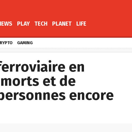
NEWS
PLAY
TECH
PLANET
LIFE
RYPTO
GAMING
erroviaire en
 morts et de
personnes encore