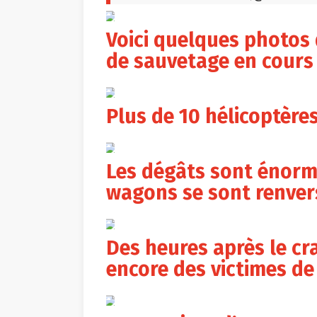
EPA
Voici quelques photos d
de sauvetage en cours
EPA
Plus de 10 hélicoptère
EPA
Les dégâts sont énormes
wagons se sont renver
EPA
Des heures après le cra
encore des victimes de 
EPA