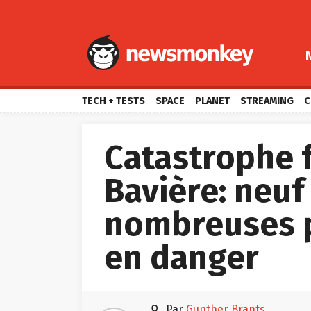
TECH + TESTS
SPACE
PLANET
STREAMING
C
Catastrophe f
Bavière: neuf
nombreuses 
en danger

par
Gunther Brants