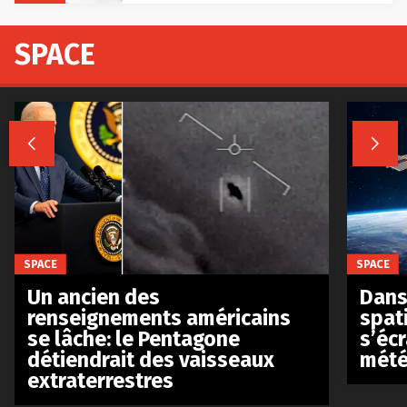
SPACE


SPACE
SPACE
Un ancien des
Dans 
renseignements américains
spat
se lâche: le Pentagone
s’écr
détiendrait des vaisseaux
mété
extraterrestres