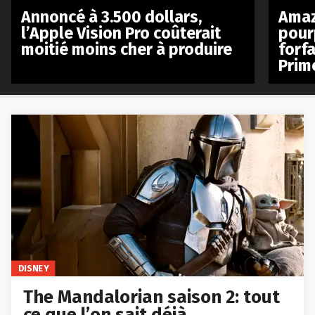
Annoncé à 3.500 dollars,
Amaz
l’Apple Vision Pro coûterait
pour
moitié moins cher à produire
forfa
Prim
DISNEY
The Mandalorian saison 2: tout
ce que l’on sait déjà