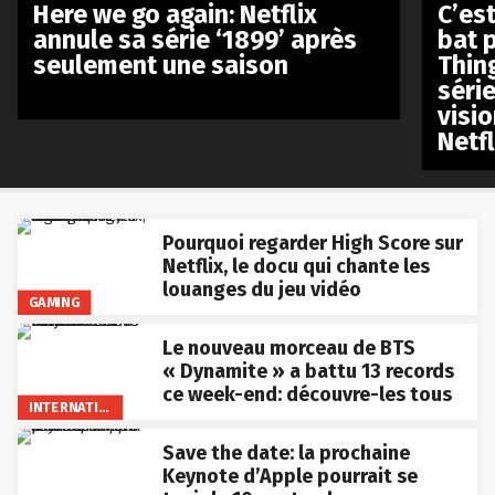
Here we go again: Netflix
C’est
annule sa série ‘1899’ après
bat p
seulement une saison
Thin
séri
visio
Netfl
Pourquoi regarder High Score sur
Netflix, le docu qui chante les
louanges du jeu vidéo
GAMING
Le nouveau morceau de BTS
« Dynamite » a battu 13 records
ce week-end: découvre-les tous
INTERNATIONAL
Save the date: la prochaine
Keynote d’Apple pourrait se