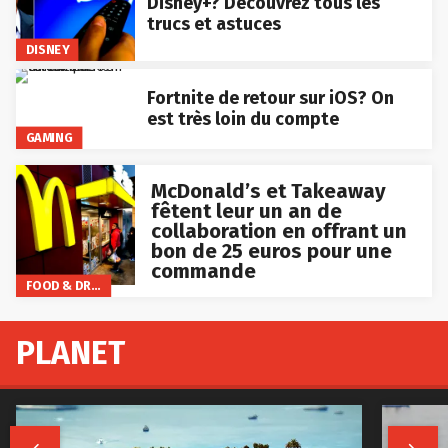
Disney+? Découvrez tous les
trucs et astuces
DISNEY
Fortnite de retour sur iOS? On
est très loin du compte
GAMING
McDonald’s et Takeaway
fêtent leur un an de
collaboration en offrant un
bon de 25 euros pour une
commande
FOOD & DRINKS
PLANET