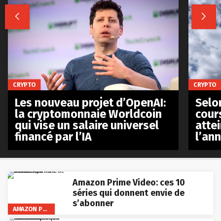


CRYPTO
CRYPTO
Les nouveau projet d’OpenAI:
Selo
la cryptomonnaie Worldcoin
cours
qui vise un salaire universel
atte
financé par l’IA
l’an
Amazon Prime Video: ces 10
séries qui donnent envie de
s’abonner
AMAZON PRIME VIDEO