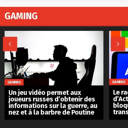
GAMING


GAMING
GAMING
Le r
Un jeu vidéo permet aux
d’Act
joueurs russes d’obtenir des
bloq
informations sur la guerre, au
tran
nez et à la barbre de Poutine