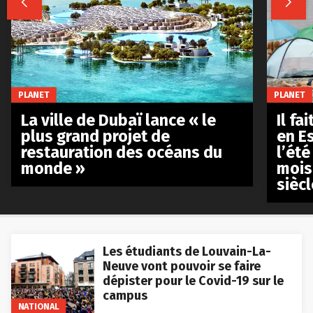


PLANET
PLANET
La ville de Dubaï lance « le
Il fa
plus grand projet de
en E
restauration des océans du
l’été
monde »
mois
siècl
Les étudiants de Louvain-La-
Neuve vont pouvoir se faire
dépister pour le Covid-19 sur le
campus
NATIONAL