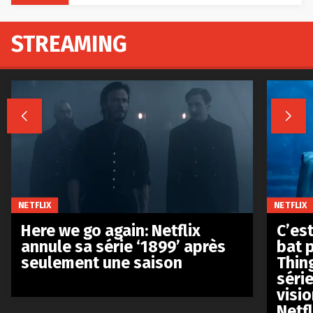
STREAMING


NETFLIX
NETFLIX
Here we go again: Netflix
C’est
annule sa série ‘1899’ après
bat p
seulement une saison
Thin
séri
visio
Netfl