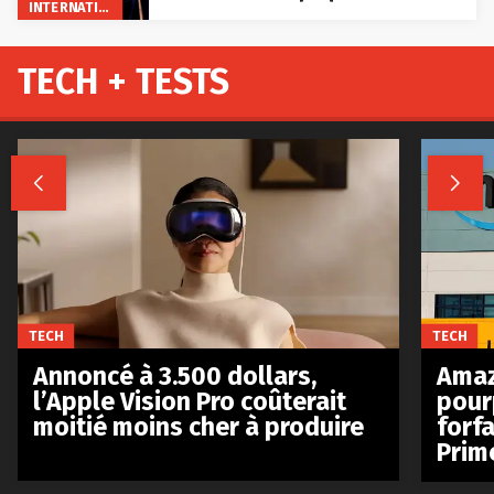
INTERNATIONAL
TECH + TESTS


TECH
TECH
Annoncé à 3.500 dollars,
Amaz
l’Apple Vision Pro coûterait
pour
moitié moins cher à produire
forfa
Prim