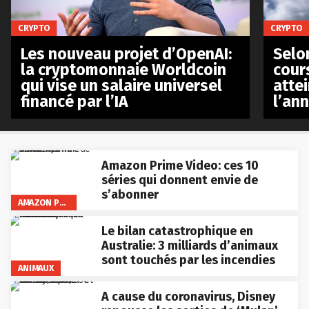
CRYPTO
CRYPTO
Les nouveau projet d’OpenAI:
Selo
la cryptomonnaie Worldcoin
cours
qui vise un salaire universel
atte
financé par l’IA
l’an
Amazon Prime Video: ces 10
séries qui donnent envie de
s’abonner
AMAZON PRIME VIDEO
Le bilan catastrophique en
Australie: 3 milliards d’animaux
sont touchés par les incendies
ANIMAUX
A cause du coronavirus, Disney