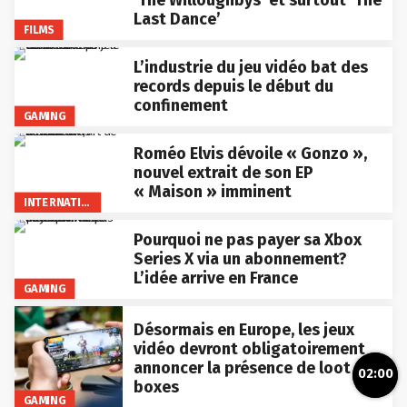
‘The Willoughbys’ et surtout ‘The
Last Dance’
FILMS
L’industrie du jeu vidéo bat des
records depuis le début du
confinement
GAMING
Roméo Elvis dévoile « Gonzo »,
nouvel extrait de son EP
« Maison » imminent
INTERNATIONAL
Pourquoi ne pas payer sa Xbox
Series X via un abonnement?
L’idée arrive en France
GAMING
Désormais en Europe, les jeux
vidéo devront obligatoirement
annoncer la présence de loot
02:00
boxes
GAMING