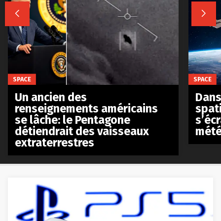


SPACE
SPACE
Un ancien des
Dans 
renseignements américains
spat
se lâche: le Pentagone
s’écr
détiendrait des vaisseaux
mété
extraterrestres