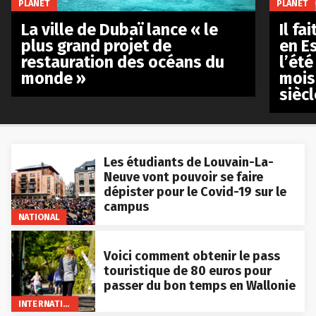
PLANET
PLANET
La ville de Dubaï lance « le
Il fa
plus grand projet de
en E
restauration des océans du
l’été
monde »
mois
siècl
Les étudiants de Louvain-La-
Neuve vont pouvoir se faire
dépister pour le Covid-19 sur le
campus
NATIONAL
Voici comment obtenir le pass
touristique de 80 euros pour
passer du bon temps en Wallonie
INTERNATIONAL