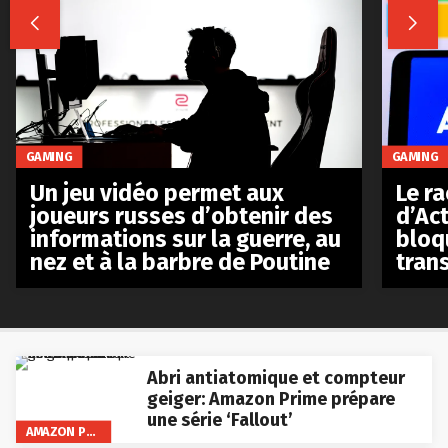


GAMING
GAMING
Le r
Un jeu vidéo permet aux
d’Act
joueurs russes d’obtenir des
bloq
informations sur la guerre, au
tran
nez et à la barbre de Poutine
Abri antiatomique et compteur
geiger: Amazon Prime prépare
une série ‘Fallout’
AMAZON PRIME VIDEO