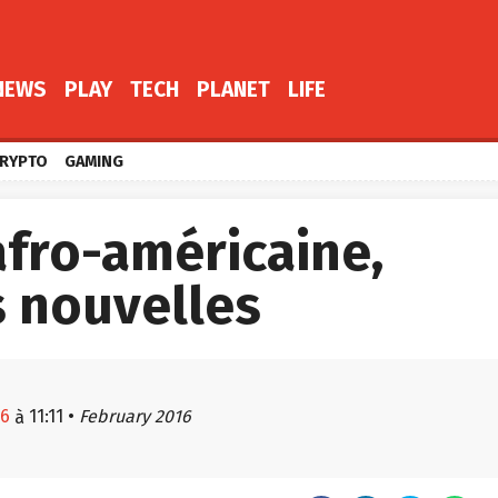
NEWS
PLAY
TECH
PLANET
LIFE
RYPTO
GAMING
afro-américaine,
s nouvelles
16
11:11
•
February 2016
à