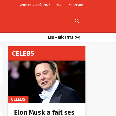
Vendredi 7 Août 2026 - 02:42
|
Nederlands


LES + RÉCENTS
CELEBS
CELEBS
Elon Musk a fait ses