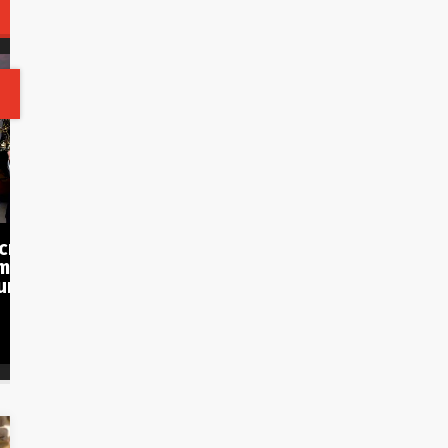

TECH
créateur de Black
Tout en discretion, App
emande à ChatGPT de
de la pub pour un conc
e un nouvel épisode
de Tesla