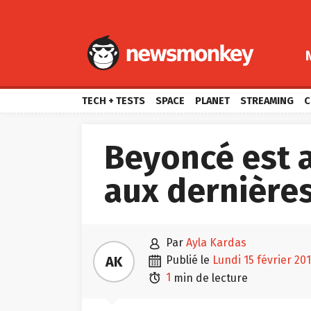
TECH + TESTS
SPACE
PLANET
STREAMING
C
Beyoncé est 
aux dernière

par
Ayla Kardas

AK
publié le
lundi 15 février 20

1
min de lecture