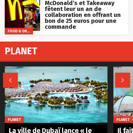
McDonald’s et Takeaway
fêtent leur un an de
collaboration en offrant un
bon de 25 euros pour une
commande
FOOD & DRINKS
PLANET


PLANET
PLANET
La ville de Dubaï lance « le
Il fa