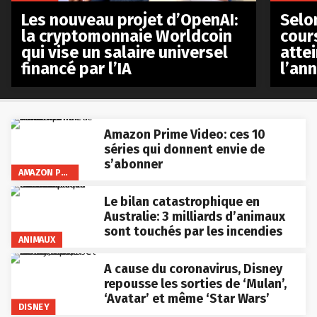
Les nouveau projet d’OpenAI:
Selo
la cryptomonnaie Worldcoin
cours
qui vise un salaire universel
atte
financé par l’IA
l’an
Amazon Prime Video: ces 10
séries qui donnent envie de
s’abonner
AMAZON PRIME VIDEO
Le bilan catastrophique en
Australie: 3 milliards d’animaux
sont touchés par les incendies
ANIMAUX
A cause du coronavirus, Disney
repousse les sorties de ‘Mulan’,
‘Avatar’ et même ‘Star Wars’
DISNEY