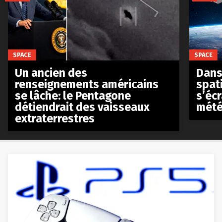
SPACE
SPACE
Un ancien des
Dans 
renseignements américains
spat
se lâche: le Pentagone
s’écr
détiendrait des vaisseaux
mété
extraterrestres