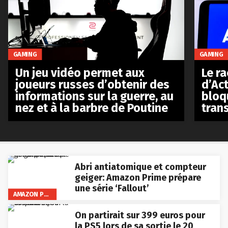
GAMING
GAMING
Le r
Un jeu vidéo permet aux
d’Act
joueurs russes d’obtenir des
bloq
informations sur la guerre, au
tran
nez et à la barbre de Poutine
Abri antiatomique et compteur
geiger: Amazon Prime prépare
une série ‘Fallout’
AMAZON PRIME VIDEO
On partirait sur 399 euros pour
la PS5 lors de sa sortie le 20