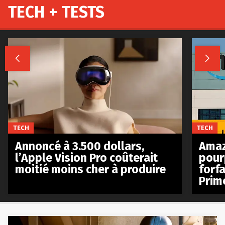
TECH + TESTS


TECH
TECH
Annoncé à 3.500 dollars,
Amaz
l’Apple Vision Pro coûterait
pour
moitié moins cher à produire
forfa
Prim