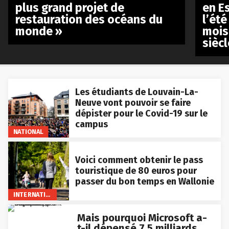
plus grand projet de
en E
restauration des océans du
l’été
monde »
mois
siècl
Les étudiants de Louvain-La-
Neuve vont pouvoir se faire
dépister pour le Covid-19 sur le
campus
NATIONAL
Voici comment obtenir le pass
touristique de 80 euros pour
passer du bon temps en Wallonie
INTERNATIONAL
Mais pourquoi Microsoft a-
t-il dépensé 7,5 milliards