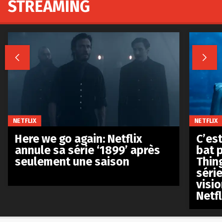
STREAMING


NETFLIX
NETFLIX
Here we go again: Netflix
C’est
annule sa série ‘1899’ après
bat p
seulement une saison
Thin
séri
visio
Netfl