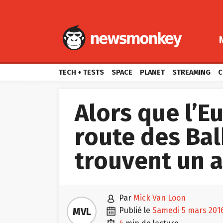
TECH + TESTS
SPACE
PLANET
STREAMING
C
Alors que l’E
route des Bal
trouvent un 

par
Mick Van Loon

MVL
publié le
samedi 5 mars 201
4