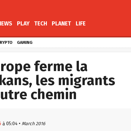
NEWS
PLAY
TECH
PLANET
LIFE
RYPTO
GAMING
urope ferme la
kans, les migrants
autre chemin
6
05:04
•
March 2016
à