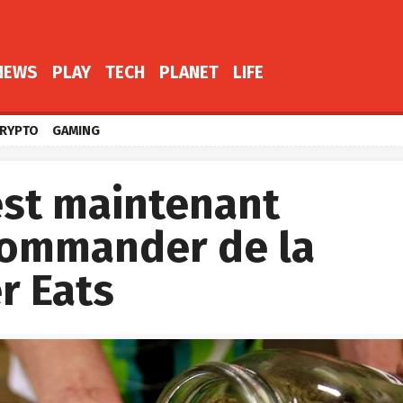
NEWS
PLAY
TECH
PLANET
LIFE
RYPTO
GAMING
 est maintenant
commander de la
r Eats