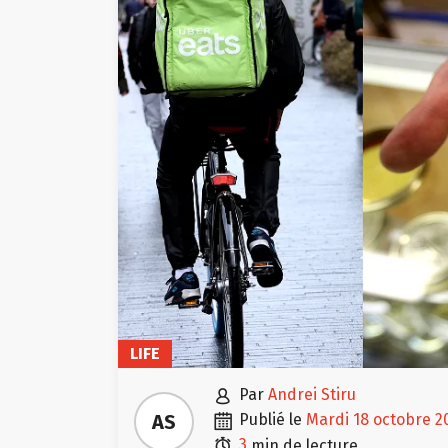
LIFE

par
Andrei Stiru

AS
publié le
mardi 18 octobre 2

3
min de lecture