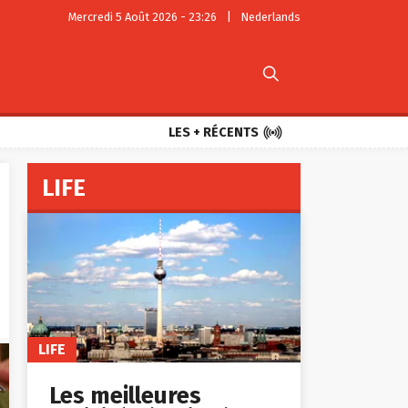
Mercredi 5 Août 2026 - 23:26
|
Nederlands


LES + RÉCENTS
LIFE
LIFE
Les meilleures