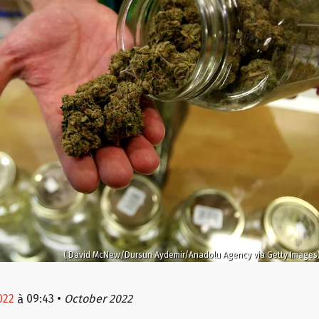
( David McNew/Dursun Aydemir/Anadolu Agency via Getty Images
022
09:43
•
October 2022
à