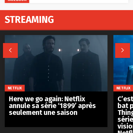
STREAMING


NETFLIX
NETFLIX
Here we go again: Netflix
C’est
annule sa série ‘1899’ après
bat p
seulement une saison
Thin
séri
visio