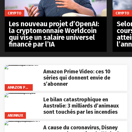
CRYPTO
CRYPTO
Les nouveau projet d’OpenAI:
Selo
la cryptomonnaie Worldcoin
cours
qui vise un salaire universel
atte
financé par l’IA
l’an
Amazon Prime Video: ces 10
séries qui donnent envie de
s’abonner
AMAZON PRIME VIDEO
Le bilan catastrophique en
Australie: 3 milliards d’animaux
sont touchés par les incendies
ANIMAUX
A cause du coronavirus, Disney