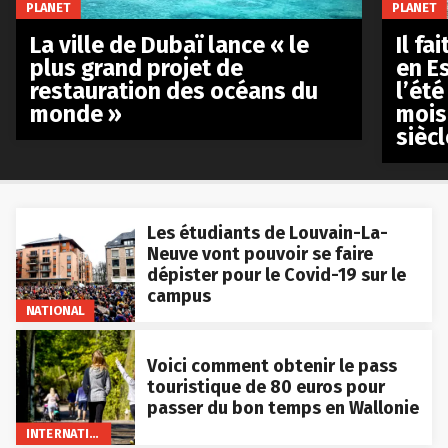
PLANET
PLANET
La ville de Dubaï lance « le
Il fa
plus grand projet de
en E
restauration des océans du
l’été
monde »
mois
siècl
Les étudiants de Louvain-La-
Neuve vont pouvoir se faire
dépister pour le Covid-19 sur le
campus
NATIONAL
Voici comment obtenir le pass
touristique de 80 euros pour
passer du bon temps en Wallonie
INTERNATIONAL