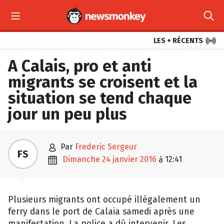



LES + RÉCENTS
A Calais, pro et anti
migrants se croisent et la
situation se tend chaque
jour un peu plus

par
Frederic Sergeur
FS

dimanche 24 janvier 2016
12:41
à
Plusieurs migrants ont occupé illégalement un
ferry dans le port de Calaia samedi après une
manifestation. La police a dû intervenir. Les