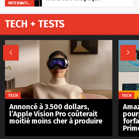
INTERNATIONAL
TECH + TESTS


TECH
TECH
Annoncé à 3.500 dollars,
Amaz
l’Apple Vision Pro coûterait
pour
moitié moins cher à produire
forfa
Prim