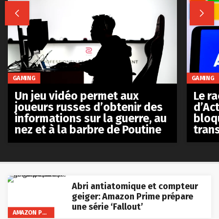


GAMING
GAMING
Le r
Un jeu vidéo permet aux
d’Act
joueurs russes d’obtenir des
bloq
informations sur la guerre, au
tran
nez et à la barbre de Poutine
Abri antiatomique et compteur
geiger: Amazon Prime prépare
une série ‘Fallout’
AMAZON PRIME VIDEO