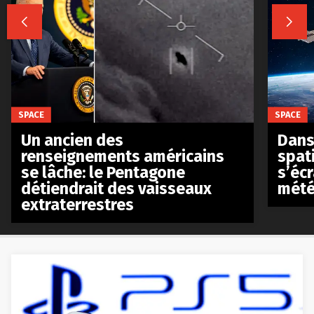


SPACE
SPACE
Un ancien des
Dans 
renseignements américains
spat
se lâche: le Pentagone
s’écr
détiendrait des vaisseaux
mété
extraterrestres