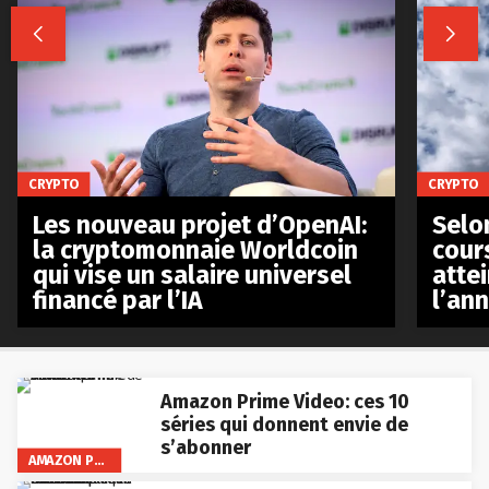


CRYPTO
CRYPTO
Les nouveau projet d’OpenAI:
Selo
la cryptomonnaie Worldcoin
cours
qui vise un salaire universel
atte
financé par l’IA
l’an
Amazon Prime Video: ces 10
séries qui donnent envie de
s’abonner
AMAZON PRIME VIDEO