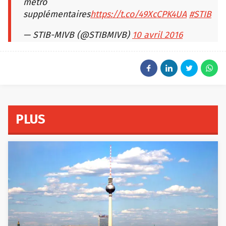
métro
supplémentaires
https://t.co/49XcCPK4UA
#STIB
— STIB-MIVB (@STIBMIVB)
10 avril 2016
PLUS