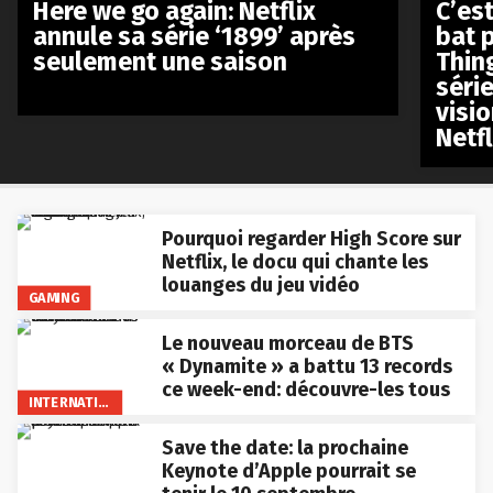
Here we go again: Netflix
C’est
annule sa série ‘1899’ après
bat p
seulement une saison
Thin
séri
visio
Netfl
Pourquoi regarder High Score sur
Netflix, le docu qui chante les
louanges du jeu vidéo
GAMING
Le nouveau morceau de BTS
« Dynamite » a battu 13 records
ce week-end: découvre-les tous
INTERNATIONAL
Save the date: la prochaine
Keynote d’Apple pourrait se