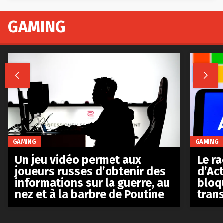
GAMING


GAMING
GAMING
Le r
Un jeu vidéo permet aux
d’Act
joueurs russes d’obtenir des
bloq
informations sur la guerre, au
tran
nez et à la barbre de Poutine