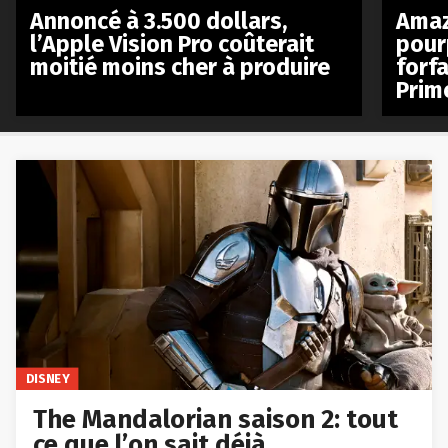
Annoncé à 3.500 dollars,
Amaz
l’Apple Vision Pro coûterait
pour
moitié moins cher à produire
forfa
Prim
DISNEY
The Mandalorian saison 2: tout
ce que l’on sait déjà