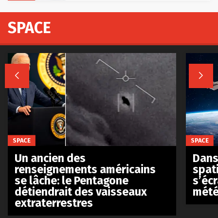
SPACE


SPACE
SPACE
Un ancien des
Dans 
renseignements américains
spat
se lâche: le Pentagone
s’écr
détiendrait des vaisseaux
mété
extraterrestres