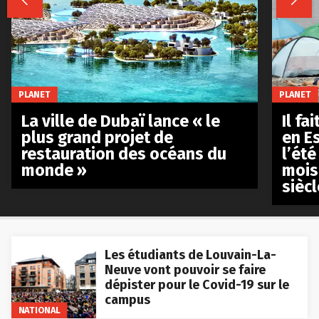


PLANET
PLANET
La ville de Dubaï lance « le
Il fa
plus grand projet de
en E
restauration des océans du
l’été
monde »
mois
siècl
Les étudiants de Louvain-La-
Neuve vont pouvoir se faire
dépister pour le Covid-19 sur le
campus
NATIONAL