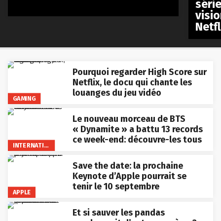
séri
visio
Netfl
Pourquoi regarder High Score sur
Netflix, le docu qui chante les
louanges du jeu vidéo
GAMING
Le nouveau morceau de BTS
« Dynamite » a battu 13 records
ce week-end: découvre-les tous
INTERNATIONAL
Save the date: la prochaine
Keynote d’Apple pourrait se
tenir le 10 septembre
APPLE
Et si sauver les pandas