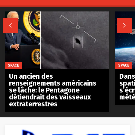


SPACE
SPACE
Un ancien des
Dans 
renseignements américains
spat
se lâche: le Pentagone
s’écr
détiendrait des vaisseaux
mété
extraterrestres