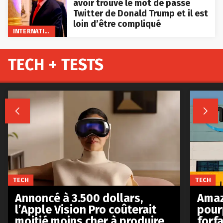
avoir trouvé le mot de passe
Twitter de Donald Trump et il est
loin d’être compliqué
INTERNATIONAL
TECH + TESTS


TECH
TECH
Annoncé à 3.500 dollars,
Amaz
l’Apple Vision Pro coûterait
pour
moitié moins cher à produire
forfa