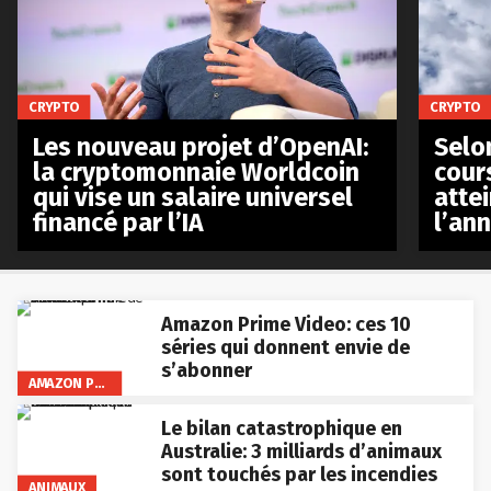
CRYPTO
CRYPTO
Les nouveau projet d’OpenAI:
Selo
la cryptomonnaie Worldcoin
cours
qui vise un salaire universel
atte
financé par l’IA
l’an
Amazon Prime Video: ces 10
séries qui donnent envie de
s’abonner
AMAZON PRIME VIDEO
Le bilan catastrophique en
Australie: 3 milliards d’animaux
sont touchés par les incendies
ANIMAUX