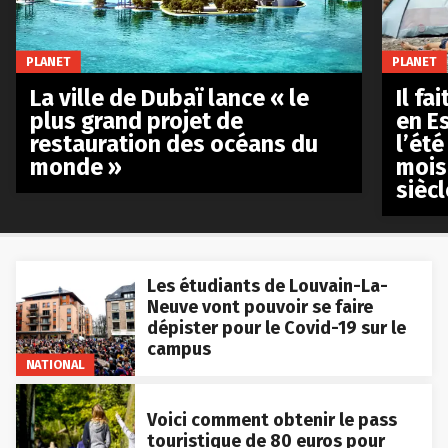
PLANET
PLANET
La ville de Dubaï lance « le
Il fa
plus grand projet de
en E
restauration des océans du
l’été
monde »
mois
siècl
Les étudiants de Louvain-La-
Neuve vont pouvoir se faire
dépister pour le Covid-19 sur le
campus
NATIONAL
Voici comment obtenir le pass
touristique de 80 euros pour