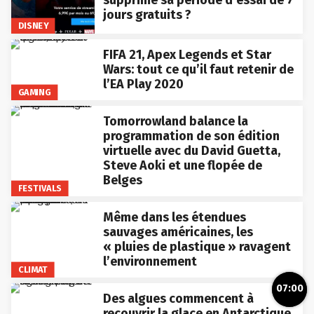
supprimé sa période d’essai de 7
jours gratuits ?
DISNEY
FIFA 21, Apex Legends et Star
Wars: tout ce qu’il faut retenir de
l’EA Play 2020
GAMING
Tomorrowland balance la
programmation de son édition
virtuelle avec du David Guetta,
Steve Aoki et une flopée de
Belges
FESTIVALS
Même dans les étendues
sauvages américaines, les
« pluies de plastique » ravagent
l’environnement
CLIMAT
07:00
Des algues commencent à
recouvrir la glace en Antarctique