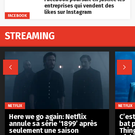
entreprises qui vendent des
likes sur Instagram
FACEBOOK
STREAMING


NETFLIX
NETFLIX
Here we go again: Netflix
C’est
annule sa série ‘1899’ après
bat p
seulement une saison
Thin