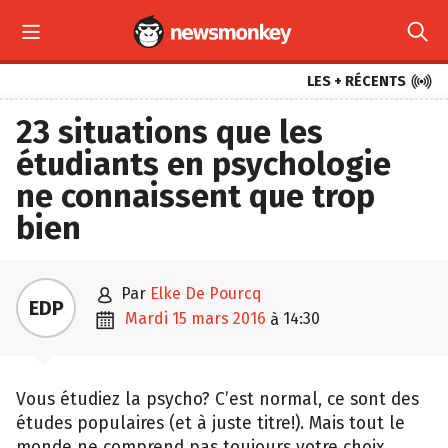



LES + RÉCENTS
23 situations que les
étudiants en psychologie
ne connaissent que trop
bien

par
Elke De Pourcq
EDP

mardi 15 mars 2016
14:30
à
Vous étudiez la psycho? C’est normal, ce sont des
études populaires (et à juste titre!). Mais tout le
monde ne comprend pas toujours votre choix…