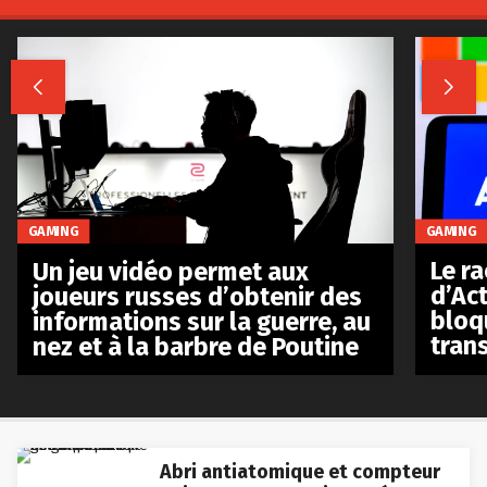


GAMING
GAMING
Le r
Un jeu vidéo permet aux
d’Act
joueurs russes d’obtenir des
bloq
informations sur la guerre, au
tran
nez et à la barbre de Poutine
Abri antiatomique et compteur