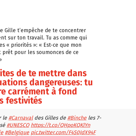
de Gille t’empêche de te concentrer
nt sur ton travail. Tu as comme qui
res « priorités »: « Est-ce que mon
 prêt pour les soumonces de ce
»
vites de te mettre dans
uations dangereuses: tu
re carrément à fond
s festivités
r le
#Carnaval
des Gilles de
#Binche
les 7-
ssé
#UNESCO
https://t.co/QHpoKQKlYn
ie
#Belgique
pic.twitter.com/F4S0JdX94F