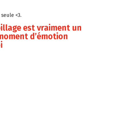
e seule <3.
billage est vraiment un
moment d’émotion
i