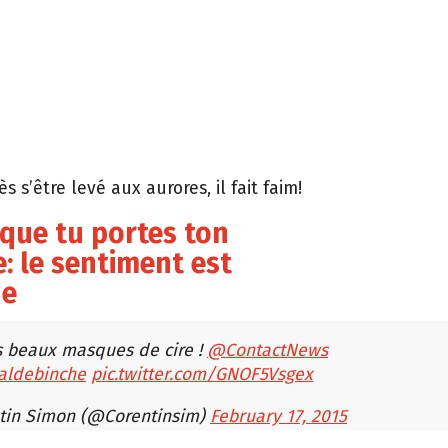
s s’être levé aux aurores, il fait faim!
sque tu portes ton
 le sentiment est
ue
es beaux masques de cire !
@ContactNews
aldebinche
pic.twitter.com/GNOF5Vsgex
tin Simon (@Corentinsim)
February 17, 2015