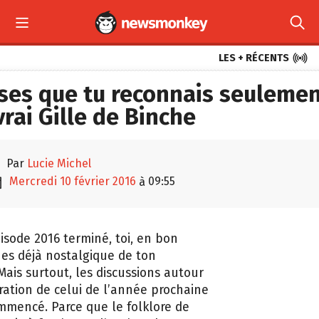



LES + RÉCENTS
ses que tu reconnais seulement
vrai Gille de Binche

par
Lucie Michel

mercredi 10 février 2016
09:55
à
pisode 2016 terminé, toi, en bon
 es déjà nostalgique de ton
ais surtout, les discussions autour
ration de celui de l’année prochaine
mmencé. Parce que le folklore de