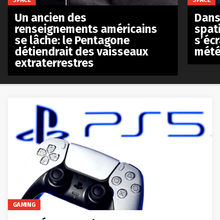
Un ancien des
Dans 
renseignements américains
spat
se lâche: le Pentagone
s’écr
détiendrait des vaisseaux
mété
extraterrestres
GAMING