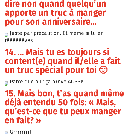
dire non quand quelqu’un
apporte un truc à manger
pour son anniversaire…
Juste par précaution. Et même si tu en
Tumblr
rêêêêêêves!
14. … Mais tu es toujours si
content(e) quand il/elle a fait
un truc spécial pour toi 🙂
Parce que oui: ça arrive AUSSI!
Tumblr
15. Mais bon, t’as quand même
déjà entendu 50 fois: « Mais,
qu’est-ce que tu peux manger
en fait? »
Grrrrrrrr!