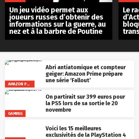
Le r
Un jeu vidéo permet aux
d’Act
joueurs russes d’obtenir des
bloq
informations sur la guerre, au
tran
nez et à la barbre de Poutine
Abri antiatomique et compteur
geiger: Amazon Prime prépare
une série ‘Fallout’
AMAZON PRIME VIDEO
On partirait sur 399 euros pour
la PS5 lors de sa sortie le 20
novembre
GAMING
Voici les 15 meilleures
exclusivités de la PlayStation 4