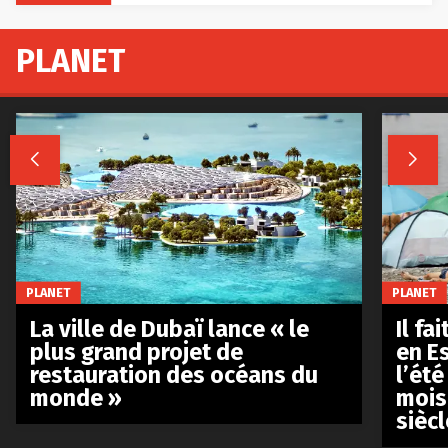
PLANET


PLANET
PLANET
La ville de Dubaï lance « le
Il fa
plus grand projet de
en E
restauration des océans du
l’été
monde »
mois
siècl