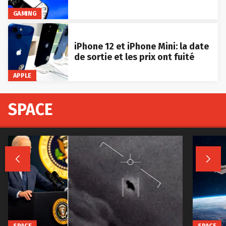
GAMING
iPhone 12 et iPhone Mini: la date
de sortie et les prix ont fuité
APPLE
SPACE


SPACE
SPACE