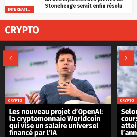
Stonehenge serait enfin résolu
INTERNATIONAL
CRYPTO


CRYPTO
CRYPTO
Les nouveau projet d’OpenAI:
Selo
la cryptomonnaie Worldcoin
cours
qui vise un salaire universel
atte
financé par l’IA
l’an