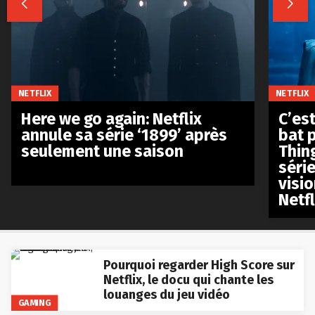


NETFLIX
NETFLIX
Here we go again: Netflix
C’est
annule sa série ‘1899’ après
bat p
seulement une saison
Thin
séri
visio
Netfl
Pourquoi regarder High Score sur
Netflix, le docu qui chante les
louanges du jeu vidéo
GAMING