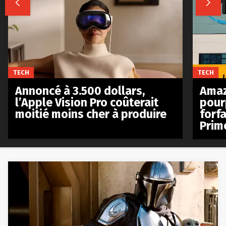


TECH
TECH
Annoncé à 3.500 dollars,
Amaz
l’Apple Vision Pro coûterait
pour
moitié moins cher à produire
forfa
Prim