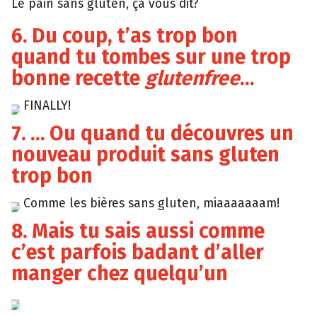
Le pain sans gluten, ça vous dit?
6. Du coup, t’as trop bon
quand tu tombes sur une trop
bonne recette
glutenfree
…
FINALLY!
Tumblr
7. … Ou quand tu découvres un
nouveau produit sans gluten
trop bon
Comme les bières sans gluten, miaaaaaaam!
Giphy
8. Mais tu sais aussi comme
c’est parfois badant d’aller
manger chez quelqu’un
Tumblr