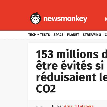
TECH + TESTS
SPACE
PLANET
STREAMING
C
153 millions 
être évités si
réduisaient l
CO2

par
Arnaud Lefebvre