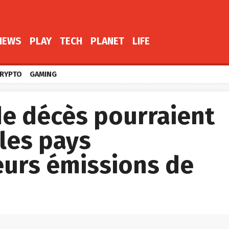
NEWS
PLAY
TECH
PLANET
LIFE
RYPTO
GAMING
de décès pourraient
 les pays
eurs émissions de