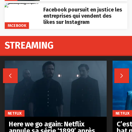
Facebook poursuit en justice les
entreprises qui vendent des
likes sur Instagram
FACEBOOK
STREAMING


NETFLIX
NETFLIX
Here we go again: Netflix
C’est
annule sa série ‘1899’ après
bat p