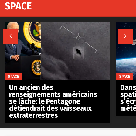
SPACE


SPACE
SPACE
Un ancien des
Dans 
renseignements américains
spat
se lâche: le Pentagone
s’écr
détiendrait des vaisseaux
mété
extraterrestres