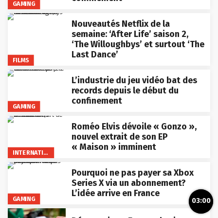
GAMING
Nouveautés Netflix de la
semaine: ‘After Life’ saison 2,
‘The Willoughbys’ et surtout ‘The
Last Dance’
FILMS
L’industrie du jeu vidéo bat des
records depuis le début du
confinement
GAMING
Roméo Elvis dévoile « Gonzo »,
nouvel extrait de son EP
« Maison » imminent
INTERNATIONAL
Pourquoi ne pas payer sa Xbox
Series X via un abonnement?
L’idée arrive en France
GAMING
03:00