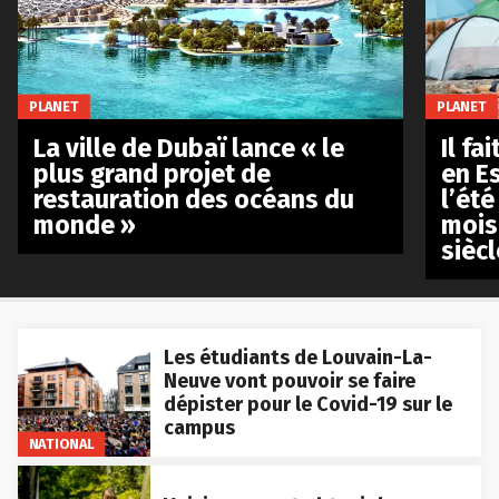
PLANET
PLANET
La ville de Dubaï lance « le
Il fa
plus grand projet de
en E
restauration des océans du
l’été
monde »
mois
siècl
Les étudiants de Louvain-La-
Neuve vont pouvoir se faire
dépister pour le Covid-19 sur le
campus
NATIONAL