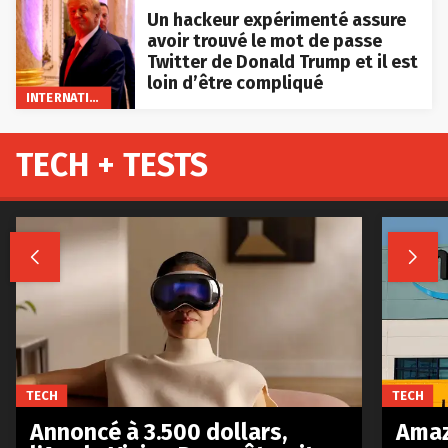
Un hackeur expérimenté assure
avoir trouvé le mot de passe
Twitter de Donald Trump et il est
loin d’être compliqué
INTERNATIONAL
TECH + TESTS


TECH
TECH
Annoncé à 3.500 dollars,
Amaz