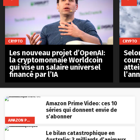
CRYPTO
CRYPTO
Les nouveau projet d’OpenAI:
Selo
la cryptomonnaie Worldcoin
cours
qui vise un salaire universel
atte
financé par l’IA
l’an
Amazon Prime Video: ces 10
séries qui donnent envie de
s’abonner
AMAZON PRIME VIDEO
Le bilan catastrophique en
Australie: 3 milliards d’animaux