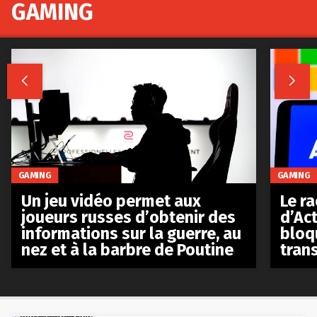
GAMING


GAMING
GAMING
Le r
Un jeu vidéo permet aux
d’Act
joueurs russes d’obtenir des
bloq
informations sur la guerre, au
tran
nez et à la barbre de Poutine