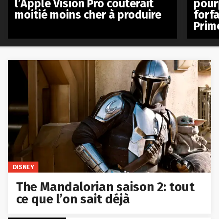
l’Apple Vision Pro coûterait
pour
moitié moins cher à produire
forfa
Prim
DISNEY
The Mandalorian saison 2: tout
ce que l’on sait déjà