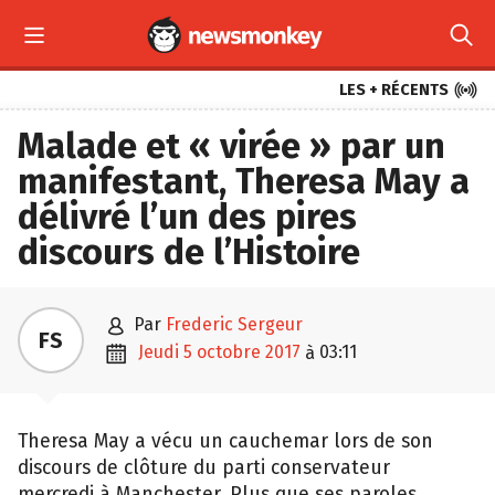



LES + RÉCENTS
Malade et « virée » par un
manifestant, Theresa May a
délivré l’un des pires
discours de l’Histoire

par
Frederic Sergeur
FS

jeudi 5 octobre 2017
03:11
à
Theresa May a vécu un cauchemar lors de son
discours de clôture du parti conservateur
mercredi à Manchester. Plus que ses paroles,