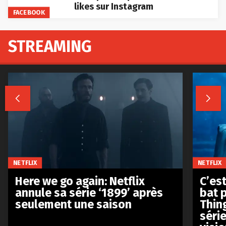
likes sur Instagram
FACEBOOK
STREAMING


NETFLIX
NETFLIX
Here we go again: Netflix
C’est
annule sa série ‘1899’ après
bat p
seulement une saison
Thin
séri