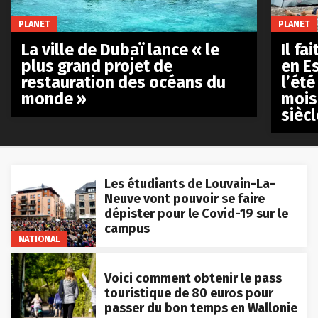
PLANET
PLANET
La ville de Dubaï lance « le
Il fa
plus grand projet de
en E
restauration des océans du
l’été
monde »
mois
siècl
Les étudiants de Louvain-La-
Neuve vont pouvoir se faire
dépister pour le Covid-19 sur le
campus
NATIONAL
Voici comment obtenir le pass
touristique de 80 euros pour
passer du bon temps en Wallonie