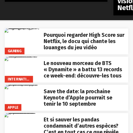
visio
Netfl
Pourquoi regarder High Score sur
Netflix, le docu qui chante les
louanges du jeu vidéo
GAMING
Le nouveau morceau de BTS
« Dynamite » a battu 13 records
ce week-end: découvre-les tous
INTERNATIONAL
Save the date: la prochaine
Keynote d’Apple pourrait se
tenir le 10 septembre
APPLE
Et si sauver les pandas
condamnait d’autres espèces?
C’est en tout cas ce que révèle