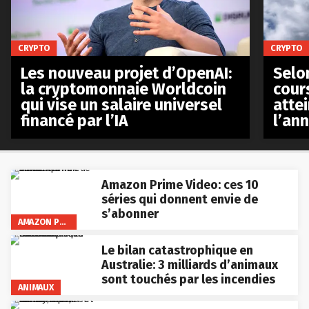
CRYPTO
CRYPTO
Les nouveau projet d’OpenAI:
Selo
la cryptomonnaie Worldcoin
cours
qui vise un salaire universel
atte
financé par l’IA
l’an
Amazon Prime Video: ces 10
séries qui donnent envie de
s’abonner
AMAZON PRIME VIDEO
Le bilan catastrophique en
Australie: 3 milliards d’animaux
sont touchés par les incendies
ANIMAUX