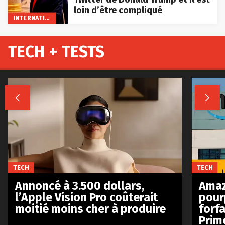
loin d’être compliqué
INTERNATIONAL
TECH + TESTS


TECH
TECH
Annoncé à 3.500 dollars,
Amaz
l’Apple Vision Pro coûterait
pour
moitié moins cher à produire
forfa
Prim