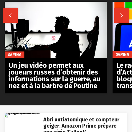


GAMING
GAMING
Le r
Un jeu vidéo permet aux
d’Act
joueurs russes d’obtenir des
bloq
informations sur la guerre, au
tran
nez et à la barbre de Poutine
Abri antiatomique et compteur
geiger: Amazon Prime prépare