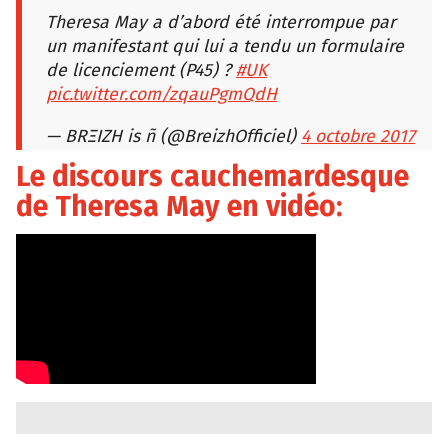
Theresa May a d’abord été interrompue par
un manifestant qui lui a tendu un formulaire
de licenciement (P45) ?
#UK
pic.twitter.com/zqauPgmQdH
— BRΞIZH is ñ (@BreizhOfficiel)
4 octobre 2017
Le discours cauchemardesque
de Theresa May en vidéo: