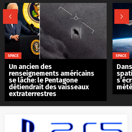


SPACE
SPACE
Un ancien des
Dans 
renseignements américains
spat
se lâche: le Pentagone
s’écr
détiendrait des vaisseaux
mété
extraterrestres