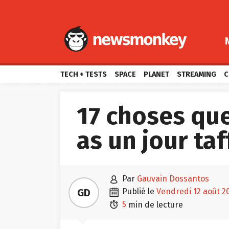
TECH + TESTS
SPACE
PLANET
STREAMING
C
17 choses que
as un jour ta

par
Gauvain Dossantos

GD
publié le
vendredi 12 août 2

5
min de lecture