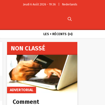
Jeudi 6 Août 2026 - 19:36
|
Nederlands


LES + RÉCENTS
NON CLASSÉ
ADVERTORIAL
Comment