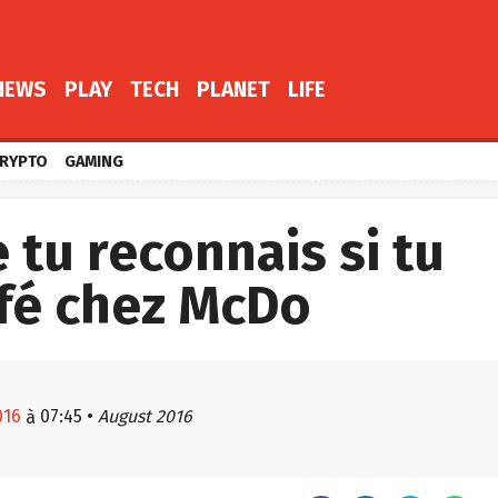
NEWS
PLAY
TECH
PLANET
LIFE
RYPTO
GAMING
 tu reconnais si tu
ffé chez McDo
016
07:45
•
August 2016
à