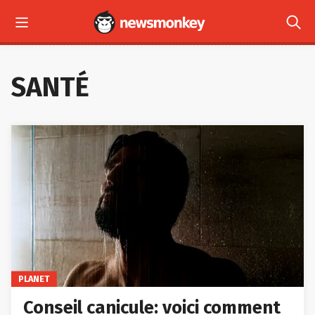



LES + RÉCENTS
SANTÉ
PLANET
Conseil canicule: voici comment