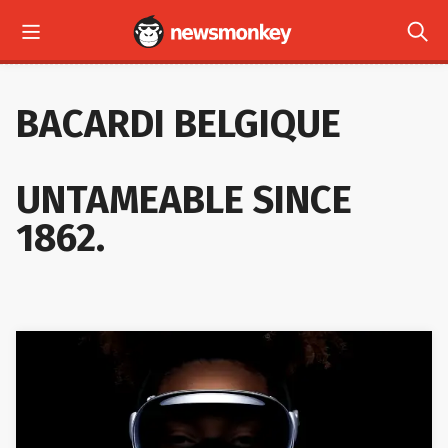



LES + RÉCENTS
BACARDI BELGIQUE
UNTAMEABLE SINCE
1862.