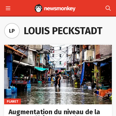



LES + RÉCENTS
LOUIS PECKSTADT
LP
PLANET
Augmentation du niveau de la